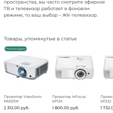
пространства, вы часто смотрите эфирное
ТВ и телевизор работает в фоновом
режиме, то ваш выбор – ЖК-телевизор.
Товары, упомянутые в статье
Рекомендуем
Проектор ViewSonic
Проектор InFocus
Проект
PA503W
SP124
SP222
2 312.00 руб.
1 800.00 руб.
1 732.