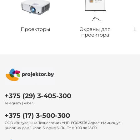
Проекторы
Экраны для
И
проектора
+375 (29) 3-405-300
Telegram | Viber
+375 (17) 3-500-300
ООО «Визуальные Технологии» УНП 193625138 Адрес: г.Минск, ул.
Кнорина, дом 1 корп. 3, офис 6. Пн-Пт с 9.00 до 18.00