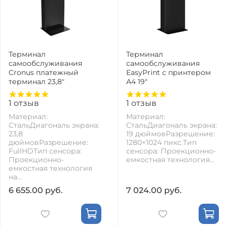
Терминал
Терминал
самообслуживания
самообслуживания
Cronus платежный
EasyPrint с принтером
терминал 23,8"
А4 19"
1
отзыв
1
отзыв
Материал:
Материал:
СтальДиагональ экрана:
СтальДиагональ экрана:
23,8
19 дюймовРазрешение:
дюймовРазрешение:
1280×1024 пикс.Тип
FullHDТип сенсора:
сенсора: Проекционно-
Проекционно-
емкостная технология...
емкостная технология
на...
6 655.00 руб.
7 024.00 руб.