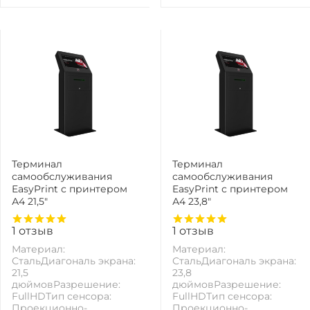
Терминал
Терминал
самообслуживания
самообслуживания
EasyPrint с принтером
EasyPrint с принтером
А4 21,5"
А4 23,8"
1
отзыв
1
отзыв
Материал:
Материал:
СтальДиагональ экрана:
СтальДиагональ экрана:
21,5
23,8
дюймовРазрешение:
дюймовРазрешение:
FullHDТип сенсора:
FullHDТип сенсора:
Проекционно-
Проекционно-