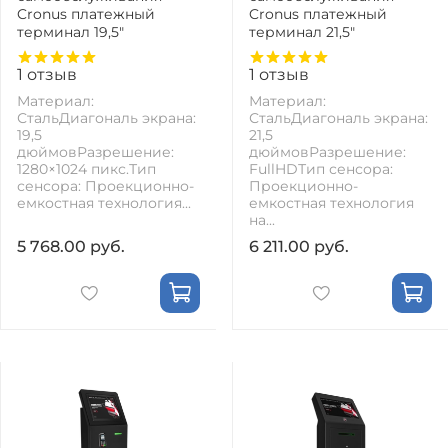
Cronus платежный
Cronus платежный
терминал 19,5"
терминал 21,5"
1
отзыв
1
отзыв
Материал:
Материал:
СтальДиагональ экрана:
СтальДиагональ экрана:
19,5
21,5
дюймовРазрешение:
дюймовРазрешение:
1280×1024 пикс.Тип
FullHDТип сенсора:
сенсора: Проекционно-
Проекционно-
емкостная технология...
емкостная технология
на...
5 768.00 руб.
6 211.00 руб.