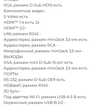
VGA, разъем D-Sub HD15
есть
Композитное видео
-
S-Video
есть
HDMI™ 1.4
есть, 2х
HDMI™ 2.0
-
LAN, разъем RJ45
-
Аудиостерео, разъем miniJack 3,5 мм
есть
Аудиостерео, разъем RCA
-
Микрофонный, разъем miniJack 3,5 мм
-
ВЫХОДЫ
VGA, разъем mini D-Sub 15-pin
есть
Аудиостерео, разъем miniJack 3,5 мм
есть
ПОРТЫ
RS-232, разъем D-Sub DE9
есть
HDBaseT, разъем RJ45
-
3D Sync
-
Под адаптер Wi-Fi, разъем USB-A 5 В
есть
Сервисный, разъем USB-B 2.0
-