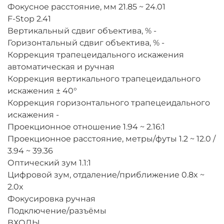
Фокусное расстояние, мм
21.85 ~ 24.01
F-Stop
2.41
Вертикальный сдвиг объектива, %
-
Горизонтальный сдвиг объектива, %
-
Коррекция трапецеидального искажения
автоматическая и ручная
Коррекция вертикального трапецеидального
искажения
± 40°
Коррекция горизонтального трапецеидального
искажения
-
Проекционное отношение
1.94 ~ 2.16:1
Проекционное расстояние, метры/футы
1.2 ~ 12.0 /
3.94 ~ 39.36
Оптический зум
1.1:1
Цифровой зум, отдаление/приближение
0.8x ~
2.0x
Фокусировка
ручная
Подключение/разъёмы
ВХОДЫ