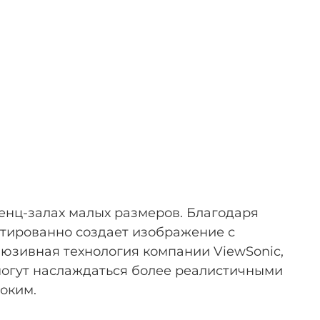
енц-залах малых размеров. Благодаря
тированно создает изображение с
люзивная технология компании ViewSonic,
могут наслаждаться более реалистичными
соким.