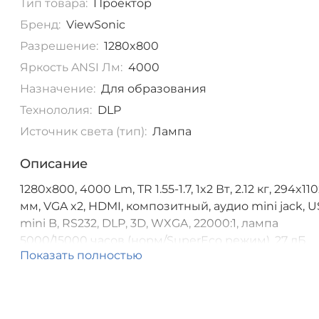
Тип товара:
Проектор
Бренд:
ViewSonic
Разрешение:
1280x800
Яркость ANSI Лм:
4000
Назначение:
Для образования
Технололия:
DLP
Источник света (тип):
Лампа
Описание
1280x800, 4000 Lm, TR 1.55-1.7, 1x2 Вт, 2.12 кг, 294x11
мм, VGA x2, HDMI, композитный, аудио mini jack, 
mini B, RS232, DLP, 3D, WXGA, 22000:1, лампа
5000/15000 часов (норм/SuperEco режим), 27 дБ
Показать полностью