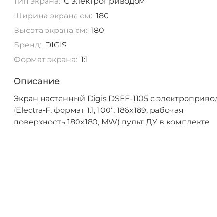
Тип экрана:
С электроприводом
Ширина экрана см:
180
Высота экрана см:
180
Бренд:
DIGIS
Формат экрана:
1:1
Описание
Экран настенный Digis DSEF-1105 с электроприв
(Electra-F, формат 1:1, 100", 186x189, рабочая
поверхность 180x180, MW) пульт ДУ в комплекте