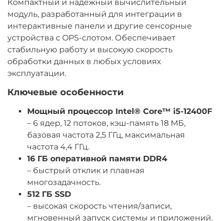
Компактный и надёжный вычислительный
Операционная система
модуль, разработанный для интеграции в
Windows 10
интерактивные панели и другие сенсорные
устройства с OPS-слотом. Обеспечивает
Входы, выходы, подключения
стабильную работу и высокую скорость
USB 3.0 Type A
обработки данных в любых условиях
4 шт
эксплуатации.
USB 2.0 Type A
2 шт
Ключевые особенности
HDMI out
Мощный процессор Intel® Core™ i5-12400F
3 шт
– 6 ядер, 12 потоков, кэш-память 18 МБ,
USB Type C
базовая частота 2,5 ГГц, максимальная
1 шт
частота 4,4 ГГц.
DisplayPort
16 ГБ оперативной памяти DDR4
1 шт
– быстрый отклик и плавная
RS232
многозадачность.
1 шт
512 ГБ SSD
LAN (RJ45)
– высокая скорость чтения/записи,
1 шт
мгновенный запуск системы и приложений.
Audio Jack (Line Out+Micro)