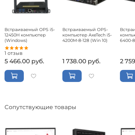
Встраиваемый OPS i5-
Встраиваемый OPS-
Встра
12450H компьютер
компьютер AxeTech i5-
компью
(Windows)
4200M-8-128 (Win 10)
6400-8
1
отзыв
5 466.00 руб.
1 738.00 руб.
2 759
Сопутствующие товары