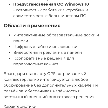
Предустановленная ОС Windows 10
1
– готовность к работе «из коробки» и
совместимость с большинством ПО.
Физические характеристики
Области применения
Размеры
195х180х42 мм
Интерактивные образовательные доски и
Рабочая температура
панели
от -20 до +60°С
Цифровые табло и инфокиоски
Видеостены и рекламные панели
Корпоративные решения для
переговорных комнат
Благодаря стандарту OPS встраиваемый
компьютер легко интегрируется в любое
оборудование без дополнительных кабелей и
разъёмов, обеспечивая надёжность и
эстетичный внешний вид готового решения.
Характеристики: