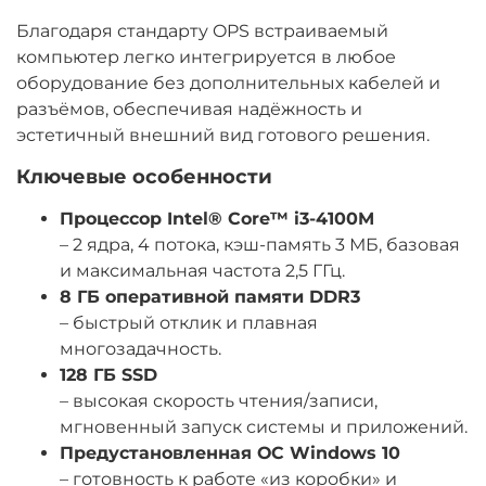
195х180х41 мм
Благодаря стандарту OPS встраиваемый
Рабочая температура
компьютер легко интегрируется в любое
от -10 до 50°С
оборудование без дополнительных кабелей и
разъёмов, обеспечивая надёжность и
эстетичный внешний вид готового решения.
Ключевые особенности
Процессор Intel® Core™ i3-4100M
– 2 ядра, 4 потока, кэш-память 3 МБ, базовая
и максимальная частота 2,5 ГГц.
8 ГБ оперативной памяти DDR3
– быстрый отклик и плавная
многозадачность.
128 ГБ SSD
– высокая скорость чтения/записи,
мгновенный запуск системы и приложений.
Предустановленная ОС Windows 10
– готовность к работе «из коробки» и