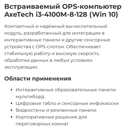
Встраиваемый OPS-компьютер
Входы, выходы, подключения
AxeTech i3-4100M-8-128 (Win 10)
USB 3.0 Type A
2 шт
Компактный и надёжный вычислительный
USB 2.0 Type A
модуль, разработанный для интеграции в
4 шт
интерактивные панели и другие сенсорные
HDMI out
устройства с OPS-слотом. Обеспечивает
3 шт
стабильную работу и высокую скорость
VGA
обработки данных в любых условиях
1 шт
эксплуатации.
LAN (RJ45)
1 шт
Области применения
Audio Jack (Line Out+Micro)
Интерактивные образовательные панели
1 шт
мультиборд
Wi-Fi
Цифровые табло и сенсорные инфокиоски
802.11 a/b/g/n/ac
Видеостены и рекламные панели
Физические характеристики
Корпоративные решения для
Размеры
переговорных комнат