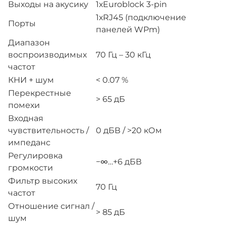
Выходы на акусику
1хEuroblock 3-pin
1хRJ45 (подключение
Порты
панелей WPm)
Диапазон
воспроизводимых
70 Гц – 30 кГц
частот
КНИ + шум
< 0.07 %
Перекрестные
> 65 дБ
помехи
Входная
чувствительность /
0 дБВ / >20 кОм
импеданс
Регулировка
−∞…+6 дБВ
громкости
Фильтр высоких
70 Гц
частот
Отношение сигнал /
> 85 дБ
шум