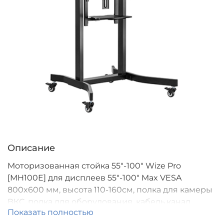
Описание
Моторизованная стойка 55"-100" Wize Pro
[MH100E] для дисплеев 55"-100" Max VESA
800x600 мм, высота 110-160см, полка для камеры
ВКС, полка для оборудования, кабель.канал,
Показать полностью
наклон +5°/-10°, нагрузка 120кг, с электрической