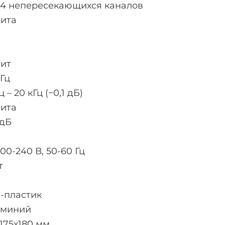
24 непересекающихся каналов
бита
бит
кГц
ц – 20 кГц (−0,1 дБ)
бита
 дБ
00-240 В, 50-60 Гц
т
-пластик
миний
х175х180 мм