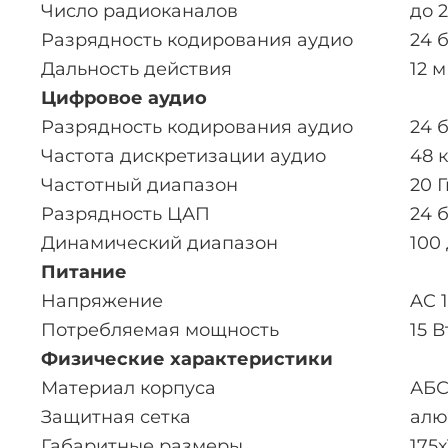
Число радиоканалов
до 
Разрядность кодирования аудио
24 
Дальность действия
12 м
Цифровое аудио
Разрядность кодирования аудио
24 
Частота дискретизации аудио
48 
Частотный диапазон
20 Г
Разрядность ЦАП
24 
Динамический диапазон
100
Питание
Напряжение
AC 1
Потребляемая мощность
15 В
Физические характеристики
Материал корпуса
АБС
Защитная сетка
алю
Габаритные размеры
175