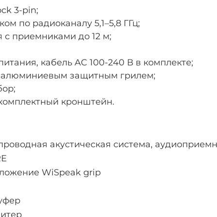
k 3-pin;
м по радиоканалу 5,1–5,8 ГГц;
с приемниками до 12 м;
итания, кабель AC 100-240 В в комплекте;
с алюминиевым защитным грилем;
бор;
комплектный кронштейн.
проводная акустическая система, аудиоприем
RE
ложение WiSpeak grip
вуфер
витер