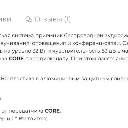
ики
Отзывы (1)
еская система приемник беспроводной аудиос
вучивания, оповещения и конференц-связи. Он
а уровне 32 Вт и чувствительность 83 дБ в час
ика
CORE
по радиоканалу. При этом расстоян
 АБС-пластика с алюминиевым защитным гриле
:
 от передатчика
CORE
;
 и 1 " ВЧ твитер;