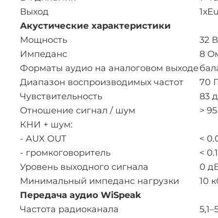
Выход
1хEu
Акустические характеристики
Мощность
32 В
Импеданс
8 О
Форматы аудио на аналоговом выходе
бал
Диапазон воспроизводимых частот
70 Г
Чувствительность
83 
Отношение сигнал / шум
> 95
КНИ + шум:
- AUX OUT
< 0.
- громкоговоритель
< 0.
Уровень выходного сигнала
0 д
Минимальный импеданс нагрузки
10 
Передача аудио WiSpeak
Частота радиоканала
5,1–