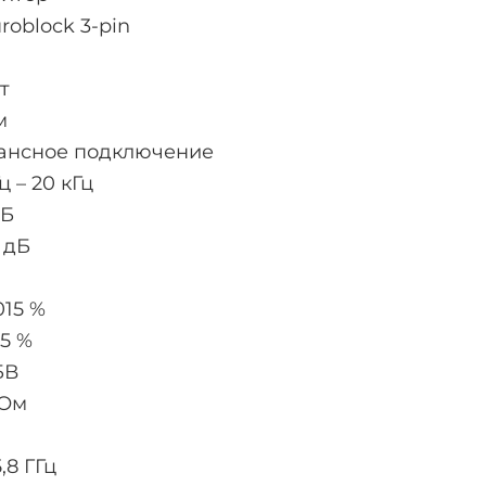
roblock 3-pin
т
м
ансное подключение
ц – 20 кГц
дБ
 дБ
015 %
15 %
БВ
кОм
5,8 ГГц