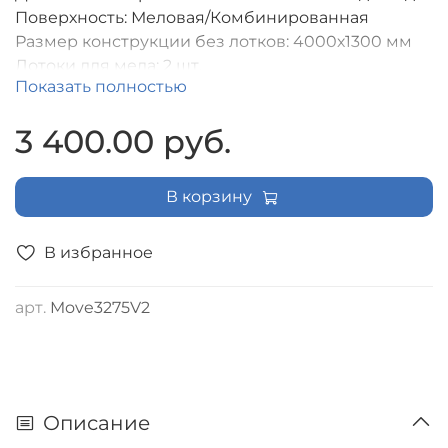
Поверхность: Меловая/Комбинированная
Размер конструкции без лотков: 4000х1300 мм
Лотоки для мела: 2 шт.
Показать полностью
Размер конструкции с лотками для мела: 4000х134
Размер рабочей поверхности: 955х1156 мм
3 400.00 руб.
Ниша для интерактивной панели (ШхГхВ): 1920х170х
мм
В корзину
В избранное
арт.
Move3275V2
Описание