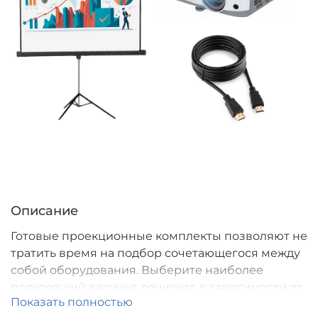
Описание
Готовые проекционные комплекты позволяют не
тратить время на подбор сочетающегося между
собой оборудования. Выберите наиболее
подходящий вариант решения в зависимости от
Показать полностью
размера помещения и решаемой задачи.