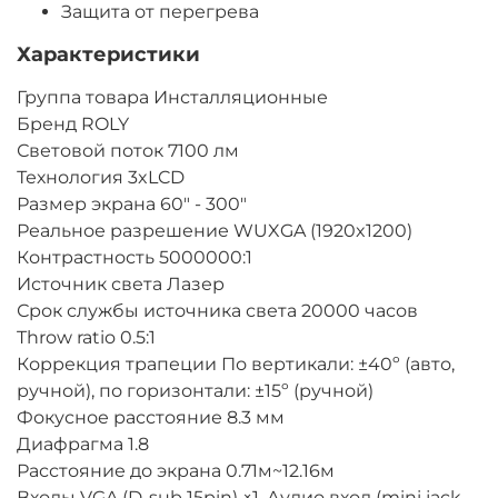
Защита от перегрева
Характеристики
Группа товара Инсталляционные
Бренд ROLY
Световой поток 7100 лм
Технология 3xLCD
Размер экрана 60" - 300"
Реальное разрешение WUXGA (1920x1200)
Контрастность 5000000:1
Источник света Лазер
Срок службы источника света 20000 часов
Throw ratio 0.5:1
Коррекция трапеции По вертикали: ±40º (авто,
ручной), по горизонтали: ±15º (ручной)
Фокусное расстояние 8.3 мм
Диафрагма 1.8
Расстояние до экрана 0.71м~12.16м
Входы VGA (D-sub 15pin) ×1, Аудио вход (mini jack,