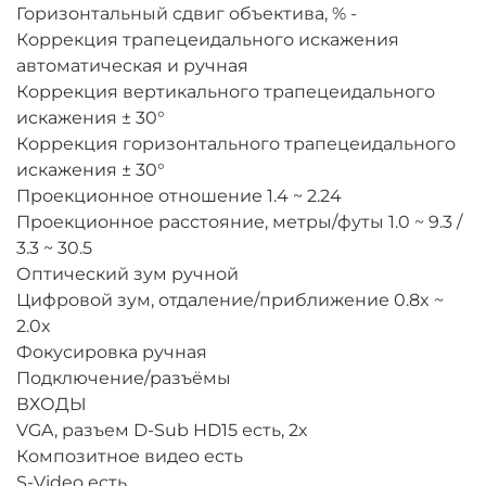
Горизонтальный сдвиг объектива, %
-
Коррекция трапецеидального искажения
автоматическая и ручная
Коррекция вертикального трапецеидального
искажения
± 30°
Коррекция горизонтального трапецеидального
искажения
± 30°
Проекционное отношение
1.4 ~ 2.24
Проекционное расстояние, метры/футы
1.0 ~ 9.3 /
3.3 ~ 30.5
Оптический зум
ручной
Цифровой зум, отдаление/приближение
0.8x ~
2.0x
Фокусировка
ручная
Подключение/разъёмы
ВХОДЫ
VGA, разъем D-Sub HD15
есть, 2х
Композитное видео
есть
S-Video
есть