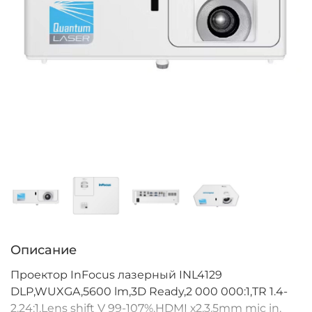
Описание
Проектор InFocus лазерный INL4129
DLP,WUXGA,5600 lm,3D Ready,2 000 000:1,TR 1.4-
2.24:1,Lens shift V 99-107%,HDMI х2,3.5mm mic in,