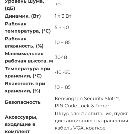
Уровень шума,
30
(дБ)
Динамик, (Вт)
1 x 3 Вт
Рабочая
5 ~ 40
температура, (°C)
Рабочая
10 ~ 85
влажность, (%)
Максимальная
3048
рабочая высота, м
Температура при
-10~60
хранении, (°C)
Влажность при
10 ~ 85
хранении, (%)
Kensington Security Slot™,
Безопасность
PIN Code Lock & Timer
Шнур электропитания, пульт
Аксессуары,
дистанционного управления,
входящие в
кабель VGA, краткое
комплект