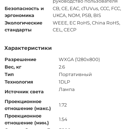
руководство пользователя
Безопасность и
CB, CE, EAC, cTUVus, CCC, FCC,
эргономика
UKCA, NOM, PSB, BIS
Экологические
WEEE, ЕС RoHS, China RoHS,
стандарты
CEL, CECP
Характеристики
Разрешение
WXGA (1280x800)
Вес, кг
2.6
Тип
Портативный
Технология
1DLP
Лампа
Источник света
Проекционное
1.72
отношение (макс.)
Проекционное
1.54
отношение (мин.)