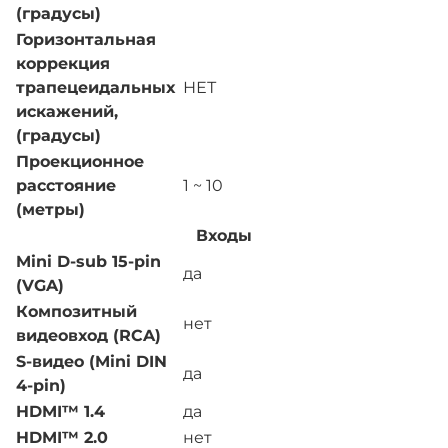
(градусы)
Горизонтальная
коррекция
трапецеидальных
НЕТ
искажений,
(градусы)
Проекционное
расстояние
1 ~ 10
(метры)
Входы
Mini D-sub 15-pin
да
(VGA)
Композитный
нет
видеовход (RCA)
S-видео (Mini DIN
да
4-pin)
HDMI™ 1.4
да
HDMI™ 2.0
нет