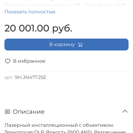
Проекционное отношение 1.13 - 1.74:1. Режим 24/7,
Показать полностью
3D Sync In /3D Sync out
20 001.00 руб.
В корзину
В избранное
арт.
9H.JN477.25E
Описание
Лазерный инсталляционный с объективом.
Технология DLP, Яркость 5500 ANSI, Разрешение