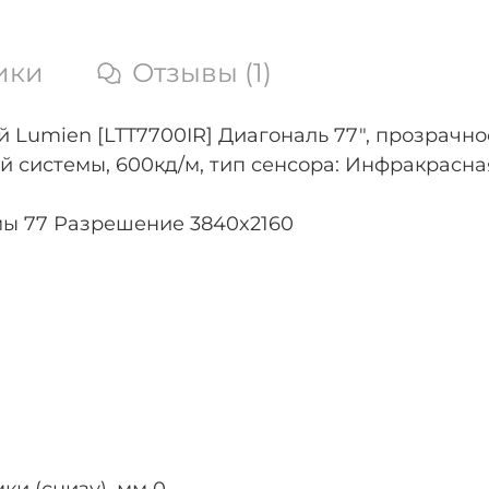
ики
Отзывы (1)
umien [LTT7700IR] Диагональ 77", прозрачнос
й системы, 600кд/м, тип сенсора: Инфракрасн
мы 77 Разрешение 3840x2160
ки (снизу), мм 0