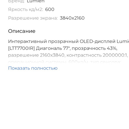
Бренд:
Lumien
Яркость кд/м2:
600
Разрешение экрана:
3840x2160
Описание
Интерактивный прозрачный OLED-дисплей Lumi
[LTT7700IR] Диагональ 77", прозрачность 43%,
разрешение 2160х3840, контрастность 2000000:1,
операционной системы, 600кд/м, тип сенсора:
Показать полностью
Инфракрасная рамка