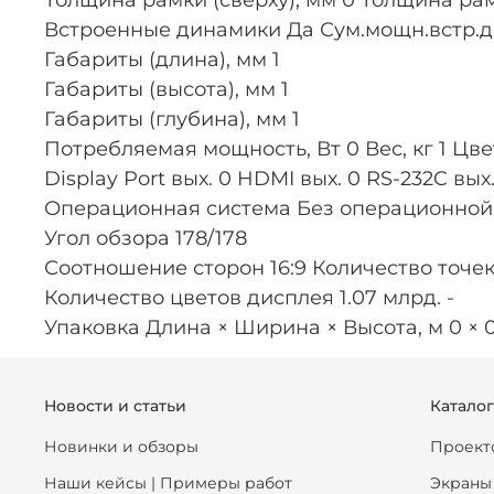
Встроенные динамики Да Сум.мощн.встр.ди
Габариты (длина), мм 1
Габариты (высота), мм 1
Габариты (глубина), мм 1
Потребляемая мощность, Вт 0 Вес, кг 1 Цвет Б
Display Port вых. 0 HDMI вых. 0 RS-232C в
Операционная система Без операционной с
Угол обзора 178/178
Соотношение сторон 16:9 Количество точек
Количество цветов дисплея 1.07 млрд. -
Упаковка Длина × Ширина × Высота, м 0 × 0
Новости и статьи
Катало
Новинки и обзоры
Проект
Наши кейсы | Примеры работ
Экраны