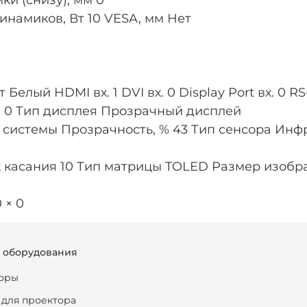
намиков, Вт 10 VESA, мм Нет
елый HDMI вх. 1 DVI вх. 0 Display Port вх. 0 RS-
ых. 0 Тип дисплея Прозрачный дисплей
истемы Прозрачность, % 43 Тип сенсора Инфра
 касания 10 Тип матрицы TOLED Размер изображ
 × 0
г оборудования
оры
 для проектора