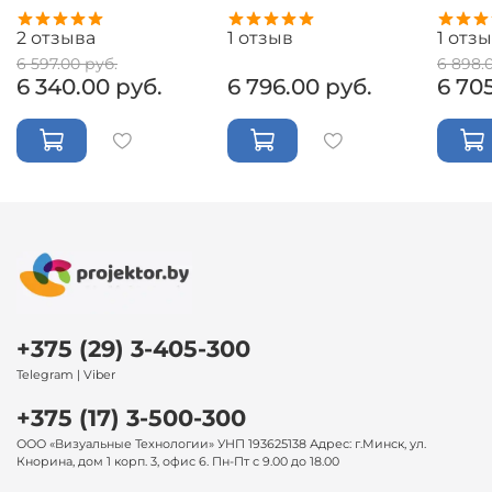
2
отзыва
1
отзыв
1
отзы
6 597.00 руб.
6 898.
6 340.00 руб.
6 796.00 руб.
6 70
+375 (29) 3-405-300
Telegram | Viber
+375 (17) 3-500-300
ООО «Визуальные Технологии» УНП 193625138 Адрес: г.Минск, ул.
Кнорина, дом 1 корп. 3, офис 6. Пн-Пт с 9.00 до 18.00