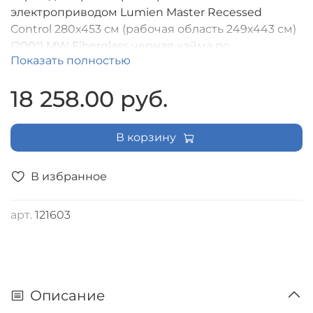
электроприводом Lumien Master Recessed
Control 280х453 см (рабочая область 249x443 см)
(200") MW Fiberglass черная кайма по
Показать полностью
периметру,черная кайма сверху 25
см,триггер,IR,RF управление в комплекте, цвет
18 258.00 руб.
корпуса белый, формат экрана (16:9) [LMRC-
100110]
В корзину
В избранное
арт.
121603
Описание