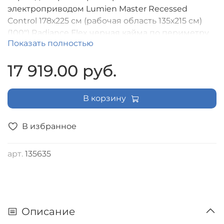
электроприводом Lumien Master Recessed
Control 178х225 см (рабочая область 135х215 см)
(100") Radiance Flex черная кайма по периметру,
Показать полностью
черная кайма сверху 38 см,триггер,IR,RF
управление в комплекте, цвет корпуса белый
17 919.00 руб.
(16:10) [LMRC-101204]
В корзину
В избранное
арт.
135635
Описание