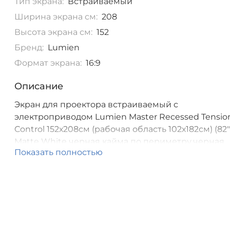
Тип экрана:
Встраиваемый
Ширина экрана см:
208
Высота экрана см:
152
Бренд:
Lumien
Формат экрана:
16:9
Описание
Экран для проектора встраиваемый с
электроприводом Lumien Master Recessed Tensio
Control 152х208см (рабочая область 102х182см) (82"
Matte White черная кайма по периметру,черная
Показать полностью
кайма сверху 40 см,триггер,RS232,IR, RFуправлен
комплекте, цвет корпуса белый 1 [LMRTC-100101]