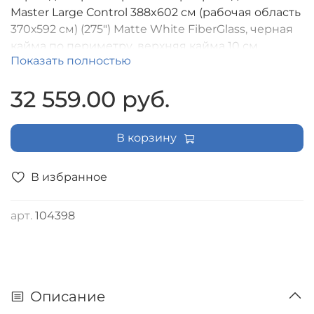
Master Large Control 388x602 см (рабочая область
370х592 см) (275") Matte White FiberGlass, черная
кайма по периметру, верхняя кайма 10 см,
Показать полностью
алюминиевый корпус, (16:10), IR и RF управление
входит в комплект [LMLC-100108A]
32 559.00 руб.
В корзину
В избранное
арт.
104398
Описание