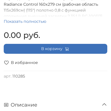
Radiance Control 160x279 см (рабочая область
115x269см) (115") полотно 0,8 с функцией
отражения внешней засветки 2.35:1 [LRC-100113]
Показать полностью
0.00 руб.
В корзину
В избранное
арт.
110285
Описание