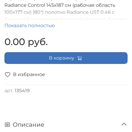
Radiance Control 145х187 см (рабочая область
100x177 см) (80") полотно Radiance UST 0.46 с
функцией отражения внешней засветки, формат
Показать полностью
экрана (16:9) [LRC-100201]
0.00 руб.
В корзину
В избранное
арт.
135419
Описание