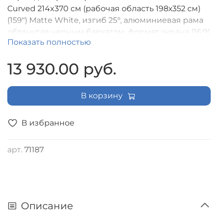
Curved 214x370 см (рабочая область 198х352 см)
(159") Matte White, изгиб 25°, алюминиевая рама
обтянутая черным бархатом, формат экрана (16:9)
Показать полностью
(2 места) [LCH-100114]
13 930.00 руб.
В корзину
В избранное
арт.
71187
Описание