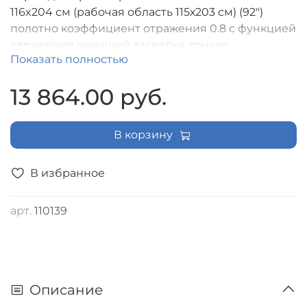
116x204 см (рабочая область 115х203 см) (92")
полотно коэффициент отражения 0.8 с функцией
отражения внешней засветки, тонкая
Показать полностью
алюминиевая рама 7мм, формат экрана (16:9) (Не
предназначен для короткофокусной проекции)
13 864.00 руб.
[LRTB-100102]
В корзину
В избранное
арт.
110139
Описание