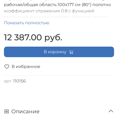
рабочая/общая область 100x177 см (80") полотно
коэффициент отражения 0.8 с функцией
отражения внешней засветки обернуто вокруг
Показать полностью
рамы, формат экрана (16:9) (2 места) (Не
предназначен для короткофокусной проекции)
12 387.00 руб.
[LRT-100101]
В корзину
В избранное
арт.
110156
Описание