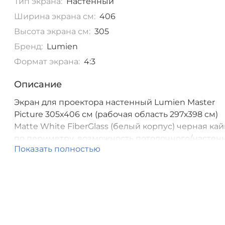
Тип экрана:
Настенный
Ширина экрана см:
406
Высота экрана см:
305
Бренд:
Lumien
Формат экрана:
4:3
Описание
Экран для проектора настенный Lumien Master
Picture 305x406 см (рабочая область 297х398 см)
Matte White FiberGlass (белый корпус) черная ка
по периметру, возможность потолочного/настен
Показать полностью
крепления, формат экрана (4:3) [LMP-100114]