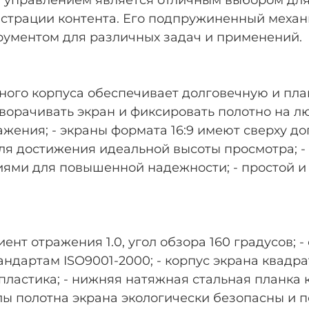
страции контента. Его подпружиненный механ
рументом для различных задач и применений.
ьного корпуса обеспечивает долговечную и пла
орачивать экран и фиксировать полотно на лю
жения; - экраны формата 16:9 имеют сверху д
для достижения идеальной высоты просмотра; 
ми для повышенной надежности; - простой и л
циент отражения 1.0, угол обзора 160 градусов;
ндартам ISO9001-2000; - корпус экрана квадра
астика; - нижняя натяжная стальная планка к
ы полотна экрана экологически безопасны и 