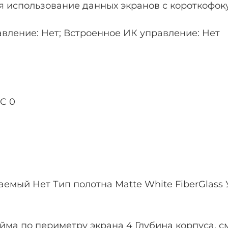
я использование данных экранов с короткофо
вление: Нет; Встроенное ИК управление: Нет
C 0
емый Нет Тип полотна Matte White FiberGlass 
йма по периметру экрана 4 Глубина корпуса, см