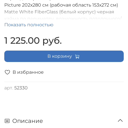
Picture 202х280 см (рабочая область 153х272 см)
Matte White FiberGlass (белый корпус) черная
кайма по периметру, возможность потолочного/
Показать полностью
настенного крепления, доп. черная кайма сверху
45 см, формат экрана (16:9) [LMP-100117]
1 225.00 руб.
В корзину
В избранное
арт.
52330
Описание