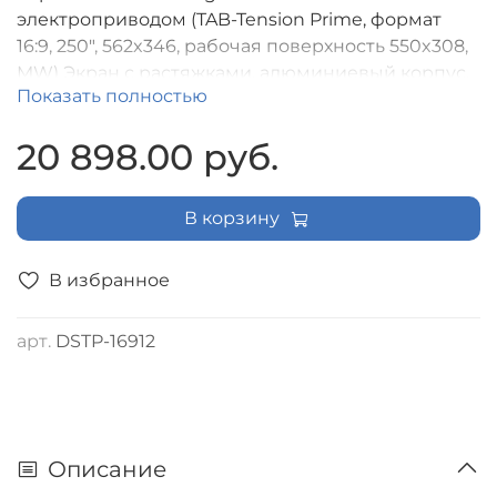
электроприводом (TAB-Tension Prime, формат
16:9, 250", 562x346, рабочая поверхность 550x308,
MW) Экран с растяжками, алюминиевый корпус,
Показать полностью
пульт ДУ в комплекте
20 898.00 руб.
В корзину
В избранное
арт.
DSTP-16912
Описание