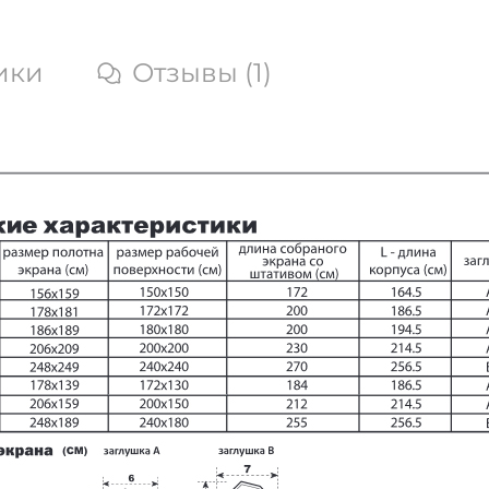
Возможность легкого отсоединения штатива о
корпуса экрана
Черная окантовка всех экранов для улучшения
ики
Отзывы (1)
восприятия яркости изображения
Ровная и гладкая поверхность экрана
Отсутствие швов на проекционной поверхност
Особенности и характеристики:
Система менеджмента качества производства
экранов соответствует международным стандар
ISO9001-2000.
Корпус экрана выполнен из стали с белым
покрытием и ударопрочного пластика
Опоры треноги имеют белое покрытие и
оснащены мягкими пластиковыми наконечника
Материалы полотна экрана экологически
безопасны, полностью удовлетворяют требован
пожарной безопасности к строительным матери