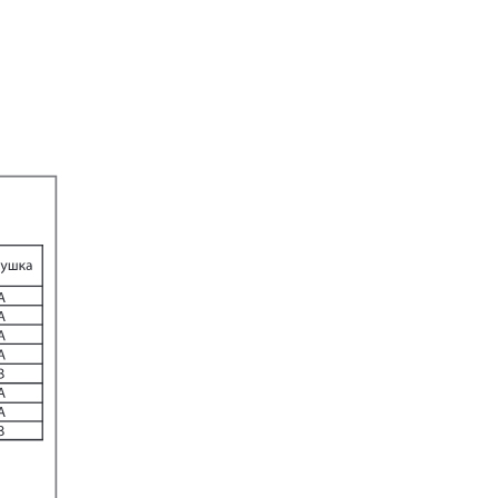
т
и
там
ми
иям
алам