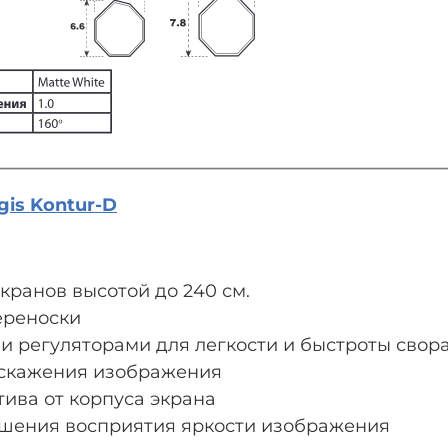
и компонентам
Светоотражающие характеристики:
Тип полотна: MW
Коэффициент отражения: 1.0
Угол обзора: 160 градусов
is Kontur-D
ранов высотой до 240 см.
ереноски
 регуляторами для легкости и быстроты свор
скажения изображения
ива от корпуса экрана
чшения восприятия яркости изображения