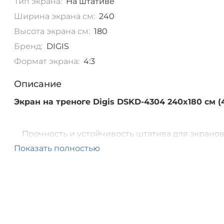
Тип экрана:
На штативе
Ширина экрана см:
240
Высота экрана см:
180
Бренд:
DIGIS
Формат экрана:
4:3
Описание
Экран на треноге Digis DSKD-4304 240x180 см (
Прочность и устойчивость штатива для экрано
высотой до 240 см.
Показать полностью
Удобная сбалансированная ручка для перенос
Телескопическая стойка с фиксирующими
регуляторами для легкости и быстроты
сворачивания и разворачивания
Корректор трапеции для компенсации искаже
изображения