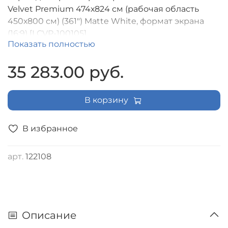
Velvet Premium 474х824 см (рабочая область
450х800 см) (361") Matte White, формат экрана
(16:9) [LCVP-100105]
Показать полностью
35 283.00 руб.
В корзину
В избранное
арт.
122108
Описание