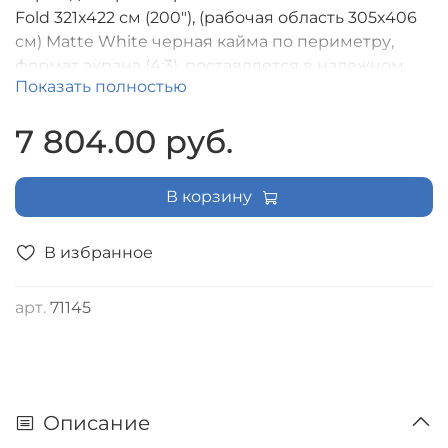
Fold 321x422 см (200"), (рабочая область 305х406
см) Matte White черная кайма по периметру,
формат экрана (4:3), поставляется в надежном
Показать полностью
транспортировочном кейсе [LMF-100105]
7 804.00 руб.
В корзину
В избранное
арт.
71145
Описание