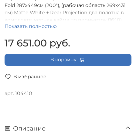
Fold 287x449см (200"), (рабочая область 269х431
см) Matte White + Rear Projection два полотна в
комплекте, черная кайма по периметру (16:10),
Показать полностью
поставляется в надежном транспортировочном
кейсе [LMF-100140]
17 651.00 руб.
В корзину
В избранное
арт.
104410
Описание