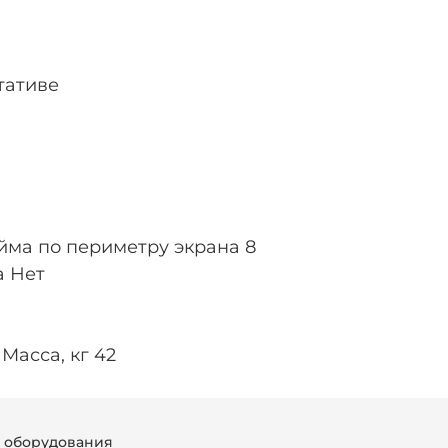
тативе
айма по периметру экрана 8
а Нет
 Масса, кг 42
г оборудования