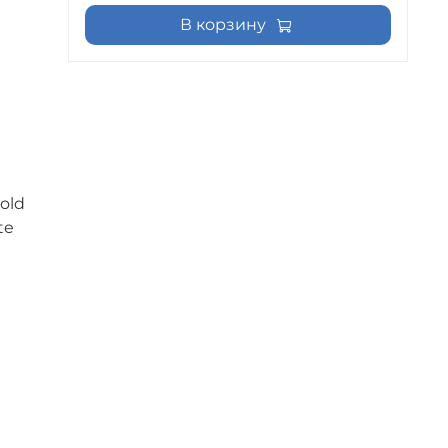
В корзину
old
te