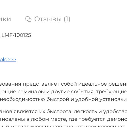
ики
Отзывы (1)
 LMF-100125
old>>>
зования представляет собой идеальное решен
чающие семинары и другие события, требующи
необходимостью быстрой и удобной установки,
нов является их быстрота, легкость и удобств
тановлены в любом месте, где требуется демон
й металлический кейс на четырех колесиках. 