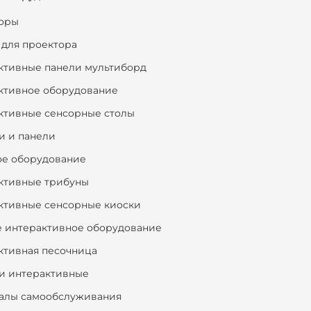
оры
 для проектора
ктивные панели мультиборд
ктивное оборудование
ктивные сенсорные столы
и и панели
ое оборудование
ктивные трибуны
ктивные сенсорные киоски
е интерактивное оборудование
ктивная песочница
и интерактивные
алы самообслуживания