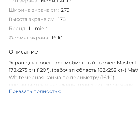
Тип экрана:
Мобильный
Ширина экрана см:
275
Высота экрана см:
178
Бренд:
Lumien
Формат экрана:
16:10
Описание
Экран для проектора мобильный Lumien Master F
178x275 см (120"), (рабочая область 162x259 см) Mat
White черная кайма по периметру (16:10),
поставляется в надежном транспортировочном
Показать полностью
кейсе [LMF-100125]