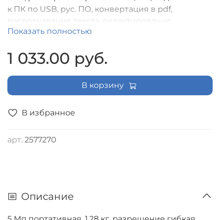
к ПК по USB, рус. ПО, конвертация в pdf,
распознавание текста, редактирование
Показать полностью
изображений, мультиэкранный режим, запись
экрана на видео
1 033.00 руб.
В корзину
В избранное
арт.
2577270
Описание
5 Мп портативная, 1.28 кг, разрешение гибкая