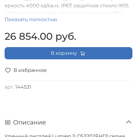
яркость 4000 кд/кв.м, IP67, защитное стекло IK10,
оптическая склейка, система охлаждения без
Показать полностью
вентиляторов, интеллектуальное управление
яркостью, 24/7
26 854.00 руб.
В корзину
В избранное
арт.
144531
Описание
Уличный дисплей Lumien [LOS3202FHD] серии