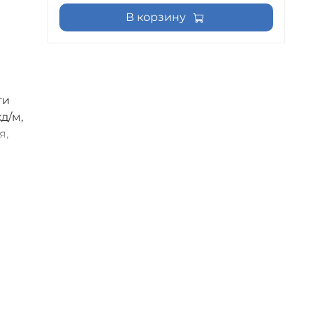
В корзину
ти
д/м,
я,