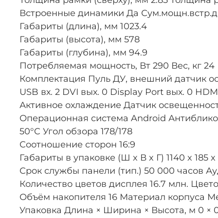
Встроенные динамики Да Сум.мощн.встр.д
Габариты (длина), мм 1023.4
Габариты (высота), мм 578
Габариты (глубина), мм 94.9
Потребляемая мощность, Вт 290 Вес, кг 2
Комплектация Пуль ДУ, внешний датчик освеще
USB вх. 2 DVI вых. 0 Display Port вых. 0 
Активное охлаждение Датчик освещеннос
Операционная система Android Антибликов
50°C Угол обзора 178/178
Соотношение сторон 16:9
Габариты в упаковке (Ш x В x Г) 1140 x 185 
Срок службы панели (тип.) 50 000 часов Ау
Количество цветов дисплея 16.7 млн. Цвет
Объём накопителя 16 Материал корпуса Ме
Упаковка Длина × Ширина × Высота, м 0 × 0